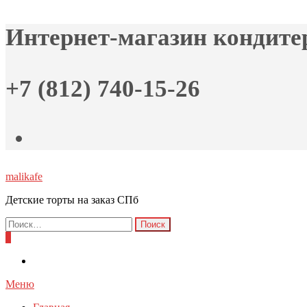
Skip
Интернет-магазин кондите
to
the
content
+7 (812) 740-15-26
malikafe
Детские торты на заказ СПб
Найти:
0
Меню